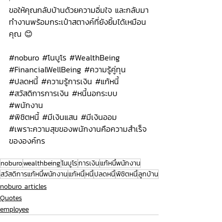
ขอให้คุณกลับบ้านด้วยความอิ่มใจ และกลับมา
ทำงานพร้อมกระเป๋าสตางค์ที่ยังยิ้มได้เหมือน
คุณ 😊
#noburo
#โนบ
ูโร 
#WealthBeing
#FinancialWellBeing
#ความร
ู้คู่ทุน
#ปลดหน
ี้ 
#ความร
ู้การเงิน 
#แก
้หนี้
#สว
ัสดิการการเงิน 
#หน
ี้นอกระบบ 
#พน
ักงาน
#พ
ิชิตหนี้ 
#ม
ีเงินแสน 
#ม
ีเงินออม
#เพราะความส
ุขของพนักงานคือความสำเร็จ
ขององค์กร
noburo
wealthbeing
โนบูโร
การเงิน
แก้หนี้พนักงาน
สวัสดิการแก้หนี้พนักงาน
แก้หนี้
หนี้
ปลดหนี้
พิชิตหนี้
ลูกบ้าน
noburo articles
Quotes
employee