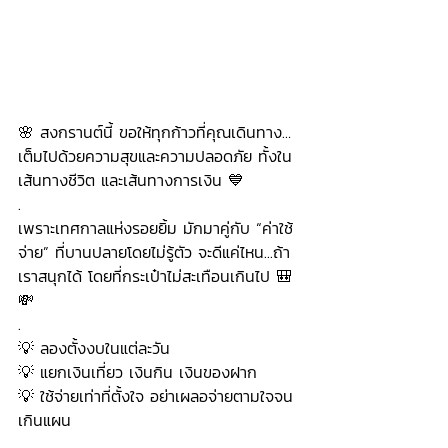
🌸 สงกรานต์นี้ ขอให้ทุกก้าวที่คุณเดินทาง…
เต็มไปด้วยความสุขและความปลอดภัย ทั้งใน
เส้นทางชีวิต และเส้นทางการเงิน 💙
.
เพราะเทศกาลแห่งรอยยิ้ม มักมาคู่กับ “ค่าใช้
จ่าย” ที่บานปลายโดยไม่รู้ตัว จะดีแค่ไหน...ถ้า
เราสนุกได้ โดยที่กระเป๋าไม่สะเทือนเกินไป 🎒
💸
.
💡 ลองตั้งงบในแต่ละวัน
💡 แยกเงินเที่ยว เงินกิน เงินของฝาก
💡 ใช้จ่ายเท่าที่ตั้งใจ อย่าเผลอจ่ายตามใจจน
เกินแผน
.