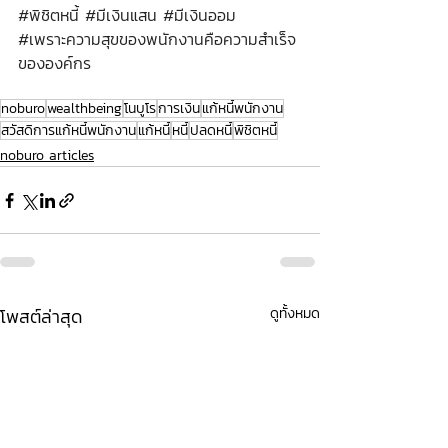
#พ
ิชิตหนี้ 
#ม
ีเงินแสน 
#ม
ีเงินออม
#เพราะความส
ุขของพนักงานคือความสำเร็จ
ขององค์กร
noburo
wealthbeing
โนบูโร
การเงิน
แก้หนี้พนักงาน
สวัสดิการแก้หนี้พนักงาน
แก้หนี้
หนี้
ปลดหนี้
พิชิตหนี้
noburo articles
โพสต์ล่าสุด
ดูทั้งหมด