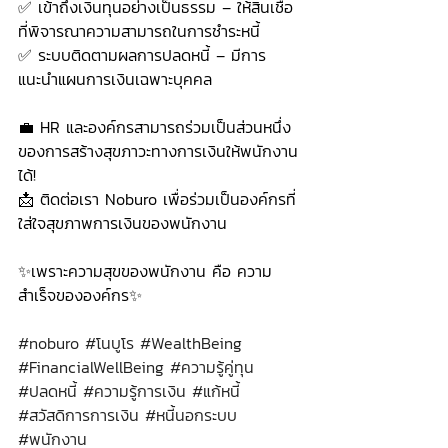
✅ เข้าถึงเงินทุนอย่างเป็นธรรม – ให้สินเชื่อ
ที่พิจารณาความสามารถในการชำระหนี้
✅ ระบบติดตามผลการปลดหนี้ – มีการ
แนะนำแผนการเงินเฉพาะบุคคล
💼 HR และองค์กรสามารถร่วมเป็นส่วนหนึ่ง
ของการสร้างสุขภาวะทางการเงินให้พนักงาน
ได้!
📩 ติดต่อเรา Noburo เพื่อร่วมเป็นองค์กรที่
ใส่ใจสุขภาพการเงินของพนักงาน
✨เพราะความสุขของพนักงาน คือ ความ
สำเร็จขององค์กร✨
#noburo
#โนบ
ูโร 
#WealthBeing
#FinancialWellBeing
#ความร
ู้คู่ทุน
#ปลดหน
ี้ 
#ความร
ู้การเงิน 
#แก
้หนี้
#สว
ัสดิการการเงิน 
#หน
ี้นอกระบบ 
#พน
ักงาน