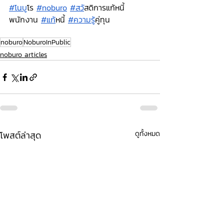
#โนบ
ูโร
#noburo
#สว
ัสดิการแก้หนี้
พนักงาน
#แก
้หนี้
#ความร
ู้คู่ทุน
noburo
NoburoInPublic
noburo articles
โพสต์ล่าสุด
ดูทั้งหมด