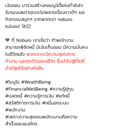
เงินออม มาร่วมสร้างคอมมูนิตี้แห่งกำลังใจ 
รับรองเลยว่าคุณจะไม่พลาดเรื่องราวดีๆ และ
กิจกรรมสนุกๆ จากพวกเรา noburo 
แน่นอน! 🚀😊
💙 ที่ Noburo เราเชื่อว่า ถ้าพนักงาน
สามารถพิชิตหนี้ มีเงินเก็บออม มีความมั่นคง
ในชีวิตแล้ว 
พวกเขาจะมีความสุขในการ
ทำงาน และทุกด้านของชีวิต ซึ่งนำไปสู่ชีวิตที่
มั่งมีสุขได้อย่างยั่งยืน
#โนบ
ูโร 
#WealthBeing
#FinancialWellBeing
#ความร
ู้คู่ทุน
#ปลดหน
ี้ 
#ความร
ู้การเงิน 
#แก
้หนี้
#สว
ัสดิการการเงิน 
#หน
ี้นอกระบบ 
#พน
ักงาน
#เพราะความส
ุขของพนักงงานคือความ
สำเร็จขององค์กร