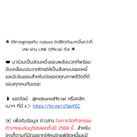
🌟 ให้การพูดคุยกับ noburo ใกล้ชิดกันมากขึ้นกว่าที่
เคย ผ่าน LINE Official กัน! 🌟
❤️ มาร่วมเป็นส่วนหนึ่งของพลังบวกที่พร้อม
ขับเคลื่อนประเทศไทยให้เป็นสังคมปลอดหนี้
และมีเงินออมสำหรับต่อยอดคุณภาพชีวิตที่ดี
ของทุกคนกันเถอะ 
📱 
แอดไลน์ : @noburoofficial หรือคลิก
เบาๆ ที่นี่ 👉 
https://lin.ee/xTgoYEC
✉️ เพื่อรับข้อมูล ข่าวสาร 
ในการจัดกิจกรรม
ต่างๆของโนบูโรตลอดทั้งปี 2568 นี้  
สำหรับ
ใครก็ตามที่มีใจอยากให้คนไทยพิชิตหนี้และมี