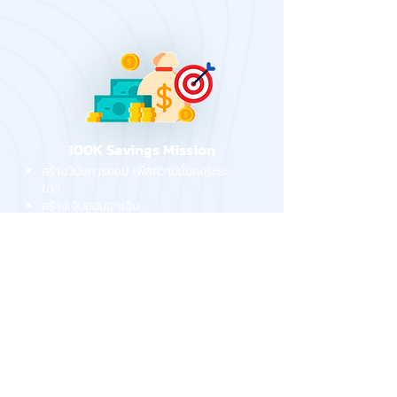
100K Savings Mission
สร้างวินัยการออม เพื่อความมั่นคงระยะ
ยาว
สร้างเงินออมฉุกเฉิน
วางแผนเกษียณ
เป้าหมายชัด วัดผลได้
เปลี่ยน "ต้นทุนแฝง" ที่เสีย
ไป
ให้กลับมาเป็น
"ผลกำไร"
ขององค์กร