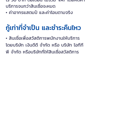
บริการจนกว่าสินเชื่อจะหมด
• ค่าอากรแสตมป์ และค่าโอนตามจริง
กู้เท่าที่จำเป็น และชำระคืนไหว
• สินเชื่อเพื่อสวัสดิการพนักงานให้บริการ
โดยบริษัท เงินดีดี จำกัด หรือ บริษัท ไอทีที
พี จำกัด หรือบริษัทที่ให้สินเชื่อสวัสดิการ
อัตราดอกเบี้ยสูงสุด 15% ต่อปี
บริษัท โนบูโร แพลตฟอร์ม จำกัด
183 ซอยลาดพร้าว 71 แขวงสะพานสอง
เขตวังทองหลาง กรุงเทพมหานคร 10310
contact@noburo.co
ติดต่อเรา