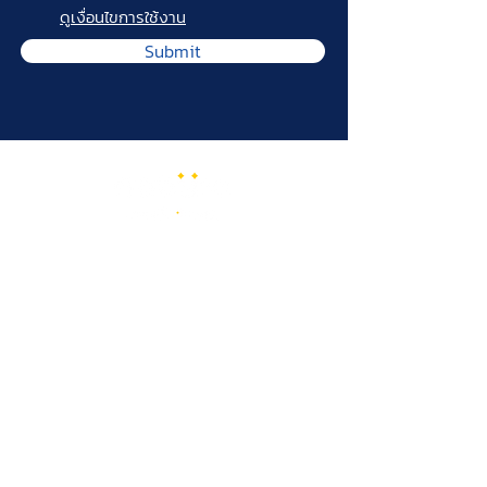
ดูเงื่อนไขการใช้งาน
Submit
บริษัท โนบูโร แพลตฟอร์ม จำกัด
183 ซอยลาดพร้าว 71 แขวงสะพานสอง
เขตวังทองหลาง กรุงเทพมหานคร 10310
contact@noburo.co
ติดต่อเรา
บริการของเรา
บริษัท
แอปพลิเคชัน
เกี่ยวกับเรา
เวิร์คชอปการเงิน