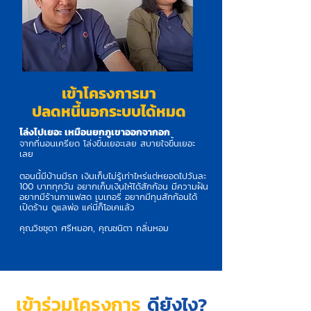
เข้าโครงการมา
ปลดหนี้นอกระบบได้หมด
โล่งไปเยอะ เหมือนยกภูเขาออกจากอก
จากที่นอนเครียด
โล่งขึ้นเยอะเลย สบายใจขึ้นเยอะ
เลย
ตอนนี้มีบ้านมีรถ เงินเก็บไม่รู้เท่าไหร่แต่หยอดไปวันละ
100 บาททุกวัน อยากเก็บเงินให้ได้สักก้อน มีความฝัน
อยากมีร้านกาแฟสด เบเกอรี่ อยากมีทุนสักก้อนได้
เปิดร้าน ดูแลพ่อ แค่นี้ก็โอเคแล้ว
คุณวิชชุดา ศรีหมอก, คุณชนิตา กลิ่นหอม
เข้าร่วมโครงการ
ดียังไง?