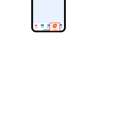
วิธีการยืนยันตัวตน
1. ไปที่เมนู "ภารกิจ"
2. เลือก "ภารกิจทำแผนปลดหนี้"
เอกสารที่ต้องใช้ในการยืนยันตัวตน
1. บัตรประชาชนตัวจริง
2. หน้าสมุดบัญชีธนาคารที่ใช้รับสินเชื่อ
(ชื่อบัญชีต้องตรงกับชื่อในบัตรประชาชน)