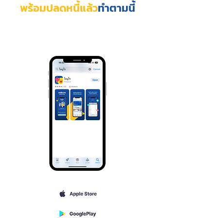
พร้อมปลดหนี้แล้ว
ทำตามนี้
1. ดาวน์โหลดแอปพลิเคชัน "โนบูโร"