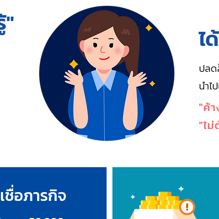
้"
ได
ปลดล
นำไป
"ค้า
"ไม่
เชื่อภารกิจ