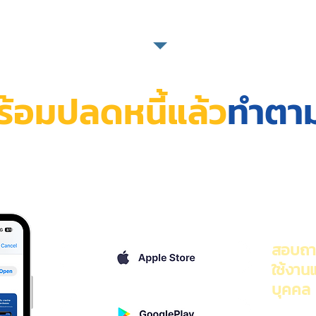
ร้อมปลดหนี้แล้ว
ทำตาม
ปพลิเคชัน "โนบูโร"
สอบถาม
ใช้งานแ
บุคคล