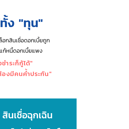
้ทั้ง "ทุน"
็อกสินเชื่อดอกเบี้ยถูก
แก้หนี้ดอกเบี้ยแพง
งชำระก็กู้ได้"
ต้องมีคนค้ำประกัน"
สินเชื่อฉุกเฉิน