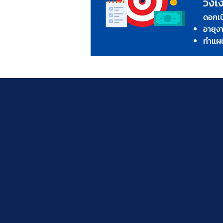
ว
งเ
ดอกเบ
อายุงา
ทำแผน