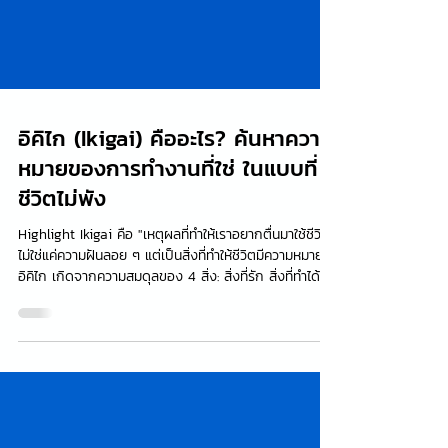
อิคิไก (Ikigai) คืออะไร? ค้นหาความ
หมายของการทำงานที่ใช่ ในแบบที่
ชีวิตไม่พัง
Highlight Ikigai คือ "เหตุผลที่ทำให้เราอยากตื่นมาใช้ชีวิต"
ไม่ใช่แค่ความฝันลอย ๆ แต่เป็นสิ่งที่ทำให้ชีวิตมีความหมาย
อิคิไก เกิดจากความสมดุลของ 4 สิ่ง: สิ่งที่รัก สิ่งที่ทำได้ดี
สิ่งที่โลกต้องการ และสิ่งที่สร้างรายได้ อิคิไก คือ แนวคิดที่
ไม่ต้องลาออกตามหาฝัน แต่ช่วยให้ "งานที่ทำอยู่มีความ
หมายมากขึ้น" องค์กรและ HR มีบทบาทช่วยพนักงานค้นหา
Ikigai ผ่านการดูแล Financial Wellbeing และคุณภาพ
ชีวิต เมื่อเข้าใจอิคิไกของตัวเอง การวางแผนชีวิตและการ