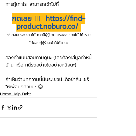
การกู้เท่าไร...สามารถเข้าไปที่ 
กดเลย 👉🏻 
https://find-
product.noburo.co/
✅ ตอนกรอกรายได้ หากมีผู้กู้ร่วม ตรงช่องรายได้ ให้+ราย
ได้ของผู้กู้ร่วมเข้าไปด้วยนะ
ลองทำแบบสอบถามดูนะ (โดยต้องใส่มูลค่าหนี้
บ้าน หรือ หนี้รถอย่างใดอย่างหนี่งนะ)
ถ้าเห็นว่าบทความนี้มีประโยชน์...ก็อย่าลืมแชร์
ให้เพื่อนๆด้วยนะ 😊
Home Help Debt