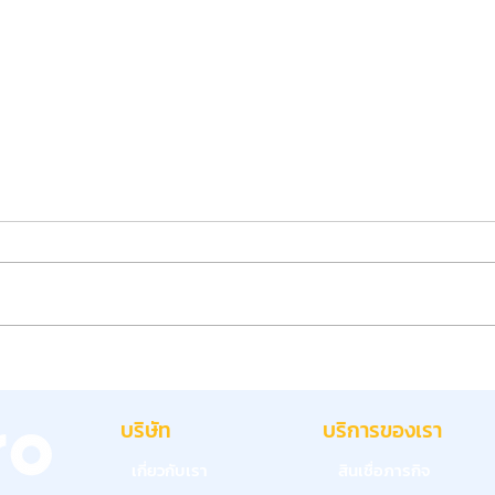
แบบประเมินพนักงาน: วิธีออกแบบ
OKR 
ระบบประเมินผลงานที่ช่วยพัฒนา
ใหม่ต
องค์กรอย่างแท้จริง
บริษัท
บริการของเรา
เกี่ยวกับเรา
สินเชื่อภารกิจ