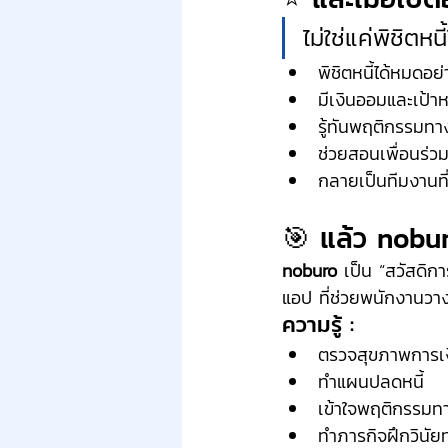
ไม่ใช่แค่พิชิตหน
พิชิตหนี้ได้หมดอย
มีเงินออมและเป้
รู้ทันพฤติกรรมทา
ช่วยสอนเพื่อนร่วม
กลายเป็นทีมงานท
🎯 แล้ว nobur
noburo
 เป็น “สวัสดิก
แอป ที่ช่วยพนักงานวา
ความรู้ :
ตรวจสุขภาพการเ
ทำแผนปลดหนี้
เข้าใจพฤติกรรมท
ทำภารกิจฝึกวินั