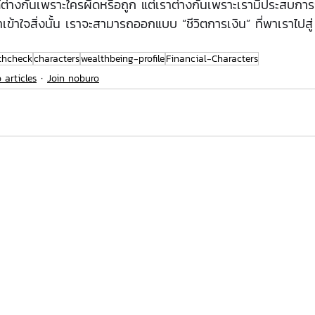
ได้ต่างกันเพราะใครผิดหรือถูก แต่เราต่างกันเพราะเรามีประสบการณ
ราเข้าใจสิ่งนั้น เราจะสามารถออกแบบ “ชีวิตการเงิน” ที่พาเราไป
thcheck
characters
wealthbeing-profile
Financial-Characters
 articles
Join noburo