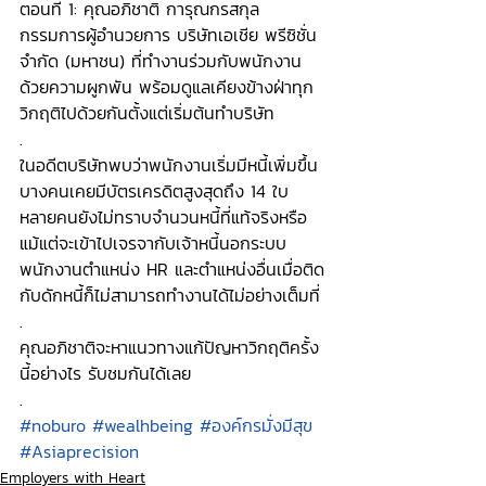
ตอนที่ 1: คุณอภิชาติ การุณกรสกุล 
กรรมการผู้อำนวยการ บริษัทเอเชีย พรีซิชั่น 
จำกัด (มหาชน)​ ที่ทำงานร่วมกับพนักงาน
ด้วยความผูกพัน พร้อมดูแลเคียงข้างฝ่าทุก
วิกฤติไปด้วยกันตั้งแต่เริ่มต้นทำบริษัท 
.
ในอดีตบริษัทพบว่าพนักงานเริ่มมีหนี้เพิ่มขึ้น 
บางคนเคยมีบัตรเครดิตสูงสุดถึง 14 ใบ 
หลายคนยังไม่ทราบจำนวนหนี้ที่แท้จริงหรือ
แม้แต่จะเข้าไปเจรจากับเจ้าหนี้นอกระบบ 
พนักงานตำแหน่ง HR และตำแหน่งอื่นเมื่อติด
กับดักหนี้ก็ไม่สามารถทำงานได้ไม่อย่างเต็มที่
.
คุณอภิชาติจะหาแนวทางแก้ปัญหาวิกฤติครั้ง
นี้อย่างไร รับชมกันได้เลย 
.
#noburo
#wealhbeing
#องค์กรมั่งมีสุข
#Asiaprecision
Employers with Heart