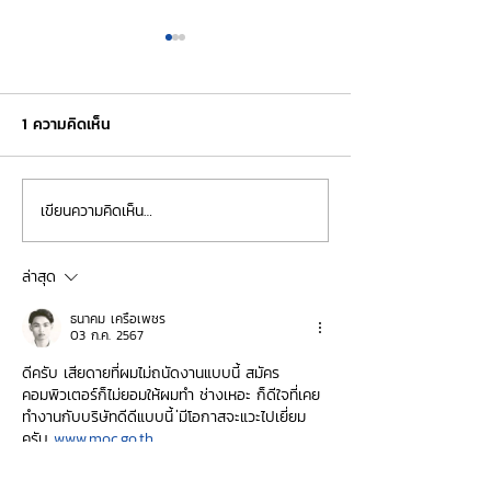
1 ความคิดเห็น
เขียนความคิดเห็น…
"ผมเห็นเขามาตลอด…" ถอด
✨ ภารกิจเปลี่ยนชี
บทเรียนความองค์กรมั่งมีสุข :
"ฟ้าครึ้ม" สู่ "ดวง
ชีวิตหลังเกษียณที่ "มั่นคง
ล่าสุด
และมีความสุข"
ธนาคม เครือเพชร
03 ก.ค. 2567
ดีครับ เสียดายที่ผมไม่ถนัดงานแบบนี้ สมัคร
คอมพิวเตอร์ก็ไม่ยอมให้ผมทำ ช่างเหอะ ก็ดีใจที่เคย
ทำงานกับบริษัทดีดีแบบนี้ ่มีโอกาสจะแวะไปเยี่ยม
ครับ 
www.moc.go.th
ถูกใจ
ตอบกลับ