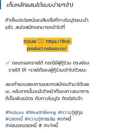
เก็บหลักแสนได้แบบง่ายๆจ้า)
ถ้าเห็นประโยชน์ของสินเชื่อที่ทางโนบูโรแนะนำ
แล้ว...สนใจสมัครสามารถเข้าไปที่
กดเลย 👉🏻 
https://find-
product.noburo.co/
✅ ตอนกรอกรายได้ กรณีมีผู้กู้ร่วม ตรงช่อง
รายได้ ให้ +รายได้ของผู้กู้ร่วมเข้าไปด้วยนะ
ลองทำแบบสอบถามและกดสมัครเข้ามาได้เลย
นะ...หลังจากนั้นจะมีเจ้าหน้าที่ของทางธนาคาร
ที่เป็นพันธมิตร กับทางโนบูโร ติดต่อไปจ้า
#Noburo
#WealthBeing
#ความร
ู้คู่ทุน
#ปลดหน
ี้ 
#ความร
ู้การเงิน 
#แก
้หนี้
#ผ
่อนรถปลดหนี้ # 
#แก
้หนี้