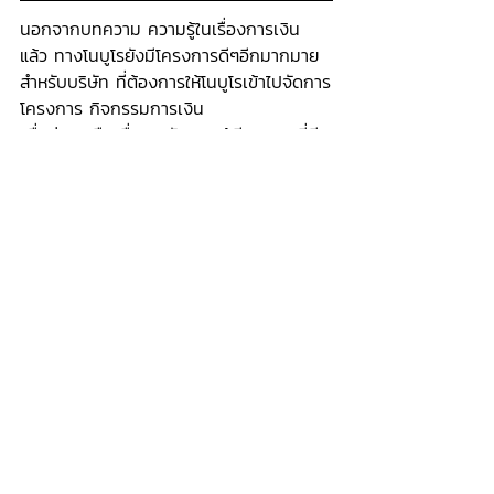
นอกจากบทความ ความรู้ในเรื่องการเงิน
แล้ว ทางโนบูโรยังมีโครงการดีๆอีกมากมาย
สำหรับบริษัท ที่ต้องการให้โนบูโรเข้าไปจัดการ
โครงการ กิจกรรมการเงิน 
เพื่อช่วยเหลือเพื่อนพนักงานให้มีการเงินที่ดี
ขึ้น ปลดหนี้ มีเงินออม 
สามารถติดต่อได้ที่ลิงก์นี้เลยค่ะ
https://www.noburo.co/contactus
noburo articles
โพสต์ล่าสุด
ดูทั้งหมด