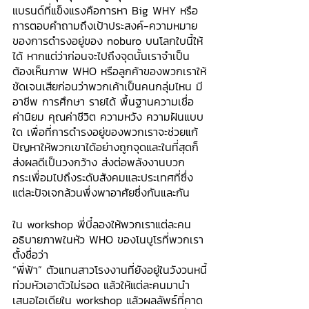
แบรนด์ที่แข็งแรงคือการหา Big WHY หรือ
การตอบคำถามถึงเป้าประสงค์-ความหมาย
ของการดำรงอยู่ของ noburo บนโลกใบนี้ให้
ได้ หากแต่ว่าก่อนจะไปถึงจุดนั้นเราจำเป็น
ต้องเห็นภาพ WHO หรือลูกค้าของพวกเราให้
ชัดเจนเสียก่อนว่าพวกเค้าเป็นคนกลุ่มไหน มี
อาชีพ การศึกษา รายได้ พื้นฐานความเชื่อ 
ค่านิยม คุณค่าชีวิต ความหวัง ความฝันแบบ
ใด เพื่อที่การดำรงอยู่ของพวกเราจะช่วยแก้
ปัญหาให้พวกเขาได้อย่างถูกจุดและในที่สุดก็
ส่งผลดีเป็นวงกว้าง ส่งต่อพลังงานบวก
กระเพื่อมไปถึงระดับสังคมและประเทศที่ซึ่ง
แต่ละปัจเจกล้วนพึ่งพาอาศัยซึ่งกันและกัน
ใน workshop พี่บี๋ลองให้พวกเราแต่ละคน
อธิบายภาพในหัว WHO ของโนบูโรที่พวกเรา
ตั้งชื่อว่า 
“พี่ฟ้า” ตัวแทนสาวโรงงานที่ยังอยู่ในวังวนหนี้
ท่วมหัวเอาตัวไม่รอด แล้วให้แต่ละคนมานำ
เสนอไอเดียใน workshop แล้วผลลัพธ์ที่คาด