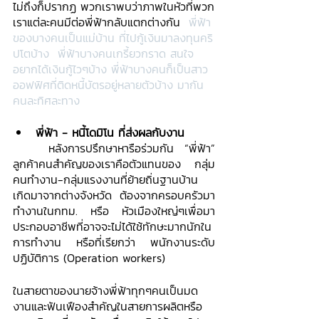
ไม่ถึงก็ปรากฏ พวกเราพบว่าภาพในหัวที่พวก
เราแต่ละคนมีต่อพี่ฟ้ากลับแตกต่างกัน
 พี่ฟ้า
ของบางคนเป็นแม่บ้าน ที่ไปกู้เงินมาลงทุนคริ
ปโตบ้าง  พี่ฟ้าบางคนเกรี้ยวกราด สนใจ
อยากได้เงินกู้ไวๆบ้าง พี่ฟ้าบางคนก็เป็นสาว
ออฟฟิศที่ติดหนี้บัตรอยู่หลายตัวบ้าง มากัน
คนละทิศละทาง
พี่ฟ้า - หนี้โดมิโน ที่ส่งผลกับงาน
	หลังการปรึกษาหารือร่วมกัน “พี่ฟ้า” 
ลูกค้าคนสำคัญของเราคือตัวแทนของ กลุ่ม
คนทำงาน-กลุ่มแรงงานที่ย้ายถิ่นฐานบ้าน
เกิดมาจากต่างจังหวัด ต้องจากครอบครัวมา
ทำงานในกทม. หรือ หัวเมืองใหญ่ๆเพื่อมา
ประกอบอาชีพที่อาจจะไม่ได้ใช้ทักษะมากนักใน
การทำงาน หรือที่เรียกว่า พนักงานระดับ
ปฏิบัติการ (Operation workers)
ในสายตาของนายจ้างพี่ฟ้าทุกๆคนเป็นมด
งานและฟันเฟืองสำคัญในสายการผลิตหรือ