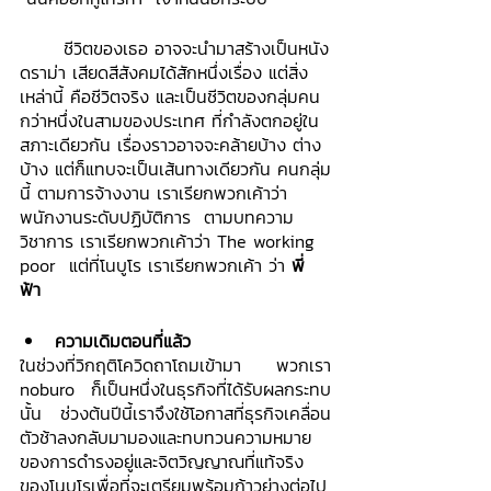
	ชีวิตของเธอ อาจจะนำมาสร้างเป็นหนัง
ดราม่า เสียดสีสังคมได้สักหนึ่งเรื่อง แต่สิ่ง
เหล่านี้ คือชีวิตจริง และเป็นชีวิตของกลุ่มคน
กว่าหนึ่งในสามของประเทศ ที่กำลังตกอยู่ใน
สภาะเดียวกัน เรื่องราวอาจจะคล้ายบ้าง ต่าง
บ้าง แต่ก็แทบจะเป็นเส้นทางเดียวกัน คนกลุ่ม
นี้ ตามการจ้างงาน เราเรียกพวกเค้าว่า 
พนักงานระดับปฏิบัติการ  ตามบทความ
วิชาการ เราเรียกพวกเค้าว่า The working 
poor  แต่ที่โนบูโร เราเรียกพวกเค้า ว่า 
พี่
ฟ้า 
ความเดิมตอนที่แล้ว
ในช่วงที่วิกฤติโควิดถาโถมเข้ามา พวกเรา 
noburo ก็เป็นหนึ่งในธุรกิจที่ได้รับผลกระทบ
นั้น ช่วงต้นปีนี้เราจึงใช้โอกาสที่ธุรกิจเคลื่อน
ตัวช้าลงกลับมามองและทบทวนความหมาย
ของการดำรงอยู่และจิตวิญญาณที่แท้จริง
ของโนบูโรเพื่อที่จะเตรียมพร้อมก้าวย่างต่อไป