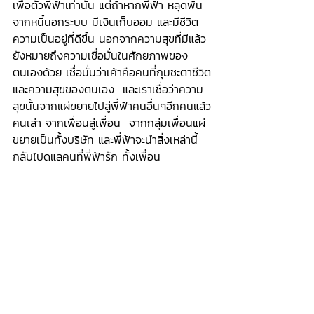
เพื่อตัวพี่ฟ้าเท่านั้น แต่ถ้าหากพี่ฟ้า หลุดพ้น
จากหนี้นอกระบบ มีเงินเก็บออม และมีชีวิต
ความเป็นอยู่ที่ดีขึ้น นอกจากความสุขที่มีแล้ว 
ยังหมายถึงความเชื่อมั่นในศักยภาพของ
ตนเองด้วย เชื่อมั่นว่าเค้าคือคนที่กุมชะตาชีวิต
และความสุขของตนเอง  และเราเชื่อว่าความ
สุขนั้นจากแผ่ขยายไปสู่พี่ฟ้าคนอื่นๆอีกคนแล้ว
คนเล่า จากเพื่อนสู่เพื่อน  จากกลุ่มเพื่อนแผ่
ขยายเป็นทั้งบริษัท และพี่ฟ้าจะนำสิ่งเหล่านี้ 
กลับไปดูแลคนที่พี่ฟ้ารัก ทั้งเพื่อน 
ครอบครัว พ่อแม่ พี่ฟ้าจะสอนลูกให้เติบโตมา
เป็นคนที่มีความสุข ลูกๆของพี่ฟ้า จะเชื่อมั่น
ในศักยภาพของตนเอง และเติบโตเป็นคน
คุณภาพของสังคม  และร่วมกันสร้างสังคม 
ประเทศ ที่เราอยากจะเห็นในโลกใบนี้ให้เกิด
ขึ้น  จากจุดเริ่มต้นเล็กๆ แค่พี่ฟ้าเชื่อ ว่า
ตนเองหลุดพ้นจากหนี้ได้  และทำได้สำเร็จ 
และนี่คือ สิ่งที่พวกเราชาวโนบูโร ตั้งใจ อยาก