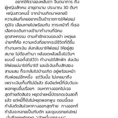
	อยากให้เราลองหลับตา จินตนาการ ถึง
ผู้หญิงสักคน อายุอานาม ประมาณ 30 ต้นๆ 
 หญิงสาวคนนี้ จากบ้านเกิดมาหลายปี  
ความฝันที่เคยอยากเป็นข้าราชการให้พ่อแม่
ภูมิใจ เลือนหายไปพร้อมกับ ภาระหน้าที่ ที่เธอ
เลือกจะเดินทางเข้ามาทำงานที่นิคม
อุตสาหกรรม ตามคำชักชวนของน้า เหตุผล
ง่ายๆก็คือ ความหวังที่อยากจะมีชีวิตที่ดีขึ้น  
ทำงานหาเงิน ส่งกลับมาให้พ่อแม่ ให้อยู่สุข
สบาย ไม่ต้องทำนา หลังขดหลังแข็งไปวันๆ
แบบนี้ เธอตั้งใจไว้ว่า ทำงานได้สักพัก ส่งเงิน
ให้พ่อแม่มาไถ่ที่นาได้ และมีเงินเก็บสักสอง
สามแสน ก็จะกลับไปบ้านเกิด อยู่พร้อมหน้า
กับพ่อแม่อีกครั้ง  แต่วันนั้น ไม่เคยมาถึง 
เพราะเงินเก็บที่ไม่มีแล้ว ยังมีแต่หนี้ที่นับวันจะ
พอกพูนขึ้นเรื่อยๆ  จนหาทางออกไม่เจอ 
สุดท้ายตัดสินใจ หยุดจ่ายหนี้บัตรกดเงินสดก็
แล้ว แต่หนี้ก็ยังไม่หยุดพอกพูน ตอนนี้เธอ
กำลังตัดสินใจหาทางออกสุดท้าย  ทางออกที่
กำลังจะกลายเป็นกับดัก และขุมนรกแห่งใหม่ 
 นั่นคือยกหูโทรหา “เจ้าหนี้นอกระบบ” 