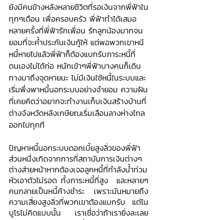
ยังมีคนข้างหลังหลายชีวิตที่รอเงินจากพี่ฟ้าใน
ทุกๆเดือน เพื่อครอบครัว พี่ฟ้าทำได้เสมอ 
หลายครั้งที่พี่ฟ้ารักเพื่อน รักลูกน้องมากจน
ยอมที่จะค้ำประกันเงินกู้ให้ แต่พอพวกเขาหนี
หนี้หายไปแล้วพี่ฟ้าก็ต้องแบกรับภาระหนี้ที่
ตนเองไม่ได้ก่อ หนักเข้าๆพี่ฟ้าบางคนก็เดิน
ทางมาถึงจุดหายนะ ไม่มีเงินใช้หนี้ในระบบและ
เริ่มพึ่งพาหนี้นอกระบบอย่างจำยอม ความฝัน
ที่เคยคิดว่าอยากจะทำงานเก็บเงินสร้างบ้านที่
ต่างจังหวัดหลังเกษียณเริ่มเลือนลางห่างไกล
ออกไปทุกที
ปัญหาหนี้นอกระบบดอกเบี้ยสูงลิ่วของพี่ฟ้า 
ส่วนหนึ่งเกิดจากการที่สถาบันการเงินต่างๆ 
ต่างส่ายหน้าหากต้องเจอลูกหนี้ที่กำลังน้ำท่วม
หัวเอาตัวไม่รอด ทั้งภาระหนี้ที่สูง  และหลายๆ
คนกลายเป็นหนี้ค้างชำระ เพราะมันหมายถึง
ความเสี่ยงสูงลิ่วที่พวกเขาต้องแบกรับ  แต่โน
บูโรไม่คิดแบบนั้น   เราเชื่อว่าถ้าเรายิ่งละเลย