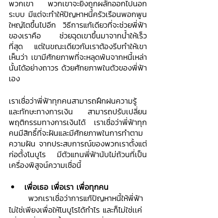
พวกเขา พวกเขาจะยิ่งถูกผลักออกไปนอก
ระบบ มีแต่จะทำให้ปัญหาหนี้ครัวเรือนพอกพูน
ใหญ่โตขึ้นไปอีก  วิธีการแก้เดียวที่จะช่วยพี่ฟ้า
ของเราคือ   ช่วยฉุดเขาขึ้นมาจากน้ำให้เร็ว
ที่สุด  แต่ในขณะเดียวกันเราต้องรีบทำให้เขา
เห็นว่า เขามีศักยภาพที่จะหลุดพ้นจากหนี้เหล่า
นั้นได้อย่างถาวร ด้วยศักยภาพในตัวของพี่ฟ้า
เอง  
เราเชื่อว่าพี่ฟ้าทุกคนสามารถฝึกฝนความรู้
และทักษะทางการเงิน สามารถปรับเปลี่ยน
พฤติกรรมทางการเงินได้ เราเชื่อว่าพี่ฟ้าทุก
คนมีสิทธิ์ที่จะฝันและมีศักยภาพในการทำตาม
ความฝัน จากประสบการณ์ของพวกเราตั้งแต่
ก่อตั้งโนบูโร มีตัวแทนพี่ฟ้านับไม่ถ้วนที่เป็น
เครื่องพิสูจน์ความเชื่อนี้
เพื่อเธอ เพื่อเรา เพื่อทุกคน
	พวกเราเชื่อว่าการแก้ปัญหาหนี้ให้พี่ฟ้า
ไม่ใช่เพียงเพื่อให้โนบูโรได้กำไร และก็ไม่ใช่เเค่