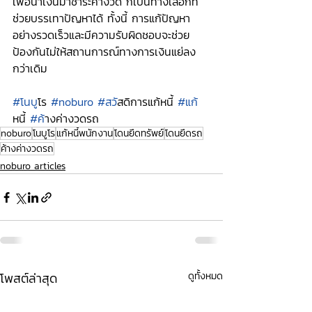
เพื่อนำเงินมาชำระค่างวด ก็เป็นทางเลือกที่
ช่วยบรรเทาปัญหาได้ ทั้งนี้ การแก้ปัญหา
อย่างรวดเร็วและมีความรับผิดชอบจะช่วย
ป้องกันไม่ให้สถานการณ์ทางการเงินแย่ลง
กว่าเดิม
#โนบ
ูโร 
#noburo
#สว
ัสดิการแก้หนี้ 
#แก
หนี้ 
#ค
้างค่างวดรถ 
noburo
โนบูโร
แก้หนี้พนักงาน
โดนยึดทรัพย์
โดนยึดรถ
ค้างค่างวดรถ
noburo articles
โพสต์ล่าสุด
ดูทั้งหมด