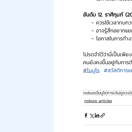
อันดับ 12. ราศีกุมภ์ (2
    - ควรใช้เวลาท
    - อาจรู้สึกอยา
    - โอกาสในการทำง
โปรดจำไว้ว่านี่เป็นเพ
คนยังคงขึ้นอยู่กับกา
#โนบูโร
#สวัสดิการแก
noburo
โนบูโร
การเงิน
ดูดวง
ร
noburo articles