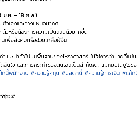
0 ม.ค. - 18 ก.พ.)
บทวนตัวเองและวางแผนอนาคต
กแยกตัวหรือต้องการความเป็นส่วนตัวมากขึ้น
านเพื่อสังคมหรือช่วยเหลือผู้อื่น
ียงคำแนะนำทั่วไปบนพื้นฐานของโหราศาสตร์ ไม่ใช่การทำนายที่แม่น
รตัดสินใจ และการกระทำของตนเองเป็นสำคัญนะ แม่หมอโนบูโรขอเ
้หนี้พนักงาน
#ความรู้คู่ทุน
#ปลดหนี้
#ความรู้การเงิน
#แก้หนี
าศี
ดวงดี