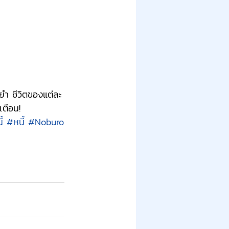
ยำ ชีวิตของแต่ละ
ตือน!
้
#หนี้
#Noburo