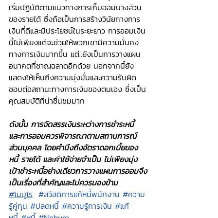
เริ่มปฏิบัติตามแนวทางการเก็บออมบางส่วน
ของรายได้ ซึ่งถือเป็นการสร้างวินัยทางการ
เงินที่ดีและมีประโยชน์ในระยะยาว การออมเงิน
นี้ไม่เพียงแต่จะช่วยให้พวกเขามีความมั่นคง
ทางการเงินมากขึ้น แต่..ยังเป็นการวางแผน
อนาคตที่ชาญฉลาดอีกด้วย นอกจากนี้ยัง
แสดงให้เห็นถึงความมุ่งมั่นและความรับผิด
ชอบต่อสถานะทางการเงินของตนเอง ซึ่งเป็น
คุณสมบัติที่น่าชื่นชมมาก
ดังนั้น การจัดสรรเงินระหว่างการชำระหนี้ 
และการออมควรพิจารณาตามสถานการณ์
ส่วนบุคคล โดยคำนึงถึงอัตราดอกเบี้ยของ
หนี้ รายได้ และค่าใช้จ่ายจำเป็น ไม่เพียงมุ่ง
เป้าชำระหนี้อย่างเดียวการวางแผนการออมจึง
เป็นเรื่องที่สำคัญและไม่ควรมองข้าม
#โนบูโร
#สวัสดิการแก้หนี้พนักงาน
#ความ
รู้คู่ทุน
#ปลดหนี้
#ความรู้การเงิน
#แก้
หนี้
#หนี้
#Noburo