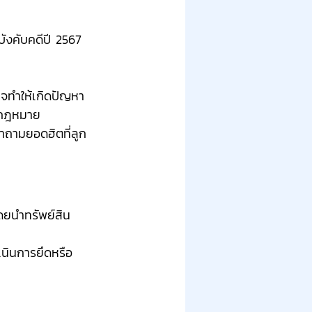
ังคับคดีปี 2567 
อาจทำให้เกิดปัญหา
องกฎหมาย 
คำถามยอดฮิตที่ลูก
ดยนำทรัพย์สิน
เนินการยึดหรือ