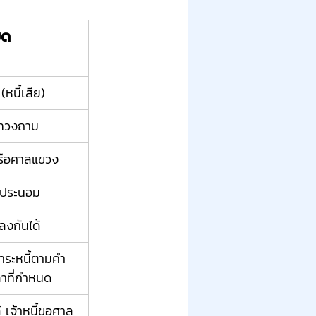
ยด
หนี้เสีย)
ือทวงถาม
หรือศาลแขวง
ีประนอม
งกันได้
ชำระหนี้ตามคำ
าที่กำหนด
 เจ้าหนี้ขอศาล