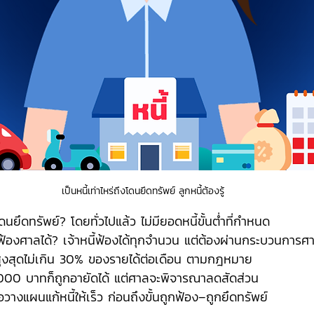
เป็นหนี้เท่าไหร่ถึงโดนยึดทรัพย์ ลูกหนี้ต้องรู้
งโดนยึดทรัพย์? โดยทั่วไปแล้ว ไม่มียอดหนี้ขั้นต่ำที่กำหนด
ึงฟ้องศาลได้? เจ้าหนี้ฟ้องได้ทุกจำนวน แต่ต้องผ่านกระบวนการศ
้สูงสุดไม่เกิน 30% ของรายได้ต่อเดือน ตามกฎหมาย
,000 บาทก็ถูกอายัดได้ แต่ศาลจะพิจารณาลดสัดส่วน
ือวางแผนแก้หนี้ให้เร็ว ก่อนถึงขั้นถูกฟ้อง–ถูกยึดทรัพย์