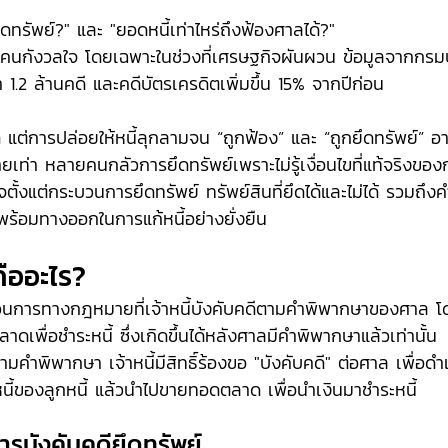
ยึดทรัพย์?" และ "ยอดหนี้เท่าไหร่ถึงฟ้องศาลได้?" 
ายคนกังวลใจ โดยเฉพาะในช่วงที่เศรษฐกิจผันผวน ข้อมูลจากกรมบ
่า 1.2 ล้านคดี และคดีบัตรเครดิตเพิ่มขึ้น 15% จากปีก่อน
งผิด แต่การปล่อยให้หนี้ลุกลามจน “ถูกฟ้อง” และ “ถูกยึดทรัพย์” 
ยเท่า หลายคนกลัวการยึดทรัพย์เพราะไม่รู้เงื่อนไขที่แท้จริงข
ใจตั้งแต่กระบวนการยึดทรัพย์ ทรัพย์สินที่ยึดได้และไม่ได้ รวมถึง
 พร้อมทางออกในการแก้หนี้อย่างยั่งยืน
คืออะไร?
วนการทางกฎหมายที่เจ้าหนี้บังคับคดีตามคำพิพากษาของศาล โ
เพื่อชำระหนี้ ซึ่งเกิดขึ้นได้หลังศาลมีคำพิพากษาแล้วเท่านั้น 
มคำพิพากษา เจ้าหนี้มีสิทธิ์ร้องขอ "บังคับคดี" ต่อศาล เพื่อดำ
นี้ของลูกหนี้ แล้วนำไปขายทอดตลาด เพื่อนำเงินมาชำระหนี้
รบังคับคดียึดทรัพย์