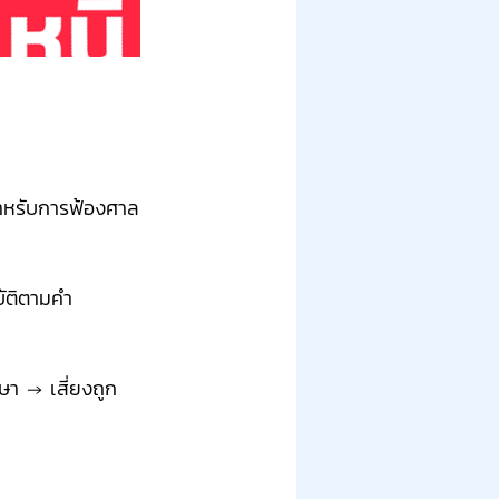
สำหรับการฟ้องศาล
บัติตามคำ
า → เสี่ยงถูก