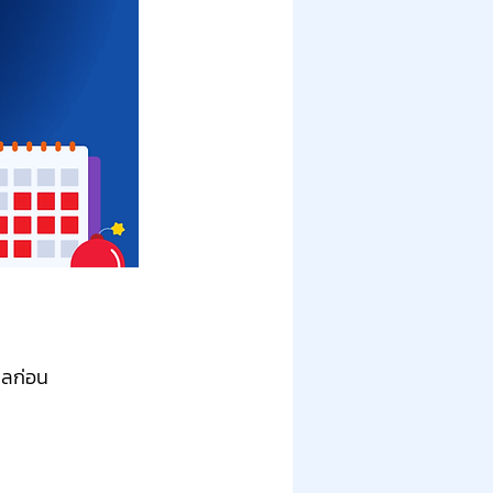
าลก่อน