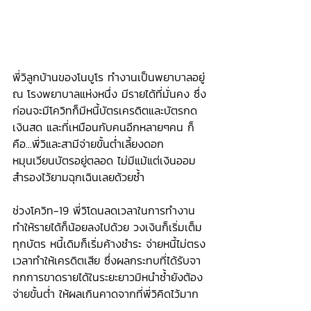
พี่วิลูกบ้านของโนบูโร ทำงานเป็นพยาบาลอยู่ 
ณ โรงพยาบาลแห่งหนึ่ง มีรายได้ที่มั่นคง ซึ่ง
ก่อนจะมีโควิทก็มีหนี้บัตรเครดิตและบัตรกด
เงินสด และที่เหมือนกับคนอีกหลายๆคน ก็
คือ…พี่วิและสามีจ่ายขั้นต่ำเลี้ยงดอก 
หมุนเวียนบัตรอยู่ตลอด ไม่มีแม้แต่เงินออม
สำรองไว้ยามฉุกเฉินเลยด้วยซ้ำ
ช่วงโควิท-19 พี่วิโดนลดเวลาในการทำงาน 
ทำให้รายได้ก็น้อยลงไปด้วย วงเงินก็เริ่มเต็ม
ทุกบัตร หนี้เดิมก็เริ่มค้างชำระ จ่ายหนี้ไม่ตรง
เวลาทำให้เครดิตเสีย ซึ่งผลกระทบที่ได้รับจา
กกการขาดรายได้ในระยะยาวมิหนำซ้ำยังต้อง
จ่ายขั้นต่ำ ให้ผลเกินคาดจากที่พี่วิคิดไว้มาก