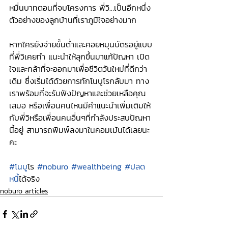
หมื่นบาทตอนที่จบโครงการ พี่วิ…เป็นอีกหนึ่ง
ตัวอย่างของลูกบ้านที่เราภูมิใจอย่างมาก
หากใครยังจ่ายขั้นต่ำและคอยหมุนบัตรอยู่แบบ
ที่พี่วิเคยทำ แนะนำให้ลุกขึ้นมาแก้ปัญหา เปิด
ใจและกล้าที่จะออกมาเพื่อชีวิตวันใหม่ที่ดีกว่า
เดิม ซึ่งเริ่มได้ด้วยการทักโนบูโรกลับมา ทาง
เราพร้อมที่จะรับฟังปัญหาและช่วยเหลือคุณ
เสมอ หรือเพื่อนคนไหนมีคำแนะนำเพิ่มเติมให้
กับพี่วิหรือเพื่อนคนอื่นๆที่กำลังประสบปัญหา
นี้อยู่ สามารถพิมพ์ลงมาในคอมเม้นได้เลยนะ
คะ
#โนบ
ูโร 
#noburo
#wealthbeing
#ปลด
หน
ี้ได้จริง
noburo articles