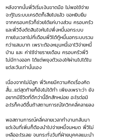
หลังจากนั้นพี่วิเริ่มเงินขาดมือ ไม่พอใช้จ่าย 
จะกู้ในระบบเครดิตก็เสียไปแล้ว ขอหยิบยืม
จากครอบครัวก็ช่วยได้แค่บางส่วน ครอบครัว
และพี่วิจึงตัดสินใจหันไปพึ่งหนี้นอกระบบ 
ภายในเวลาไม่กี่เดือนพี่วิได้กู้หนี้นอกระบบรวม
กว่าแสนบาท เพราะต้องหมุนหนี้เอาไว้จ่ายหนี้
บ้าน และ ค่าใช้จ่ายรายเดือน ครอบครัวพี่วิ
ไม่มีทางออก ได้แต่พยุงตัวเองให้ผ่านไปได้ใน
แต่ละวันเท่านั้นเอง
เนื่องจากไม่มีลูก พี่วิเคยมีความคิดเรื่องคิด
สั้น...แต่สุดท้ายก็ยังไม่ได้ทำ เพียงเพราะว่า ยัง
อยากมีชีวิตที่ดีกว่านี้อีกสักหน่อย อะไรต่อมิ
อะไรก็คงดีขึ้นถ้าสถานการณ์โควิทคลี่คลายลง
พอสถานการณ์คลี่คลายเวลาทำงานกลับมา 
แต่เงินที่เพิ่มก็ต้องนำไปจ่ายหนี้จนหมด พี่วิไม่
เหลืออะไรเลย จนกระทั่งวันที่ฝ่ายบุคคลแนะนำ