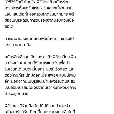
ให้พี่วิรู้จักกับโนบูโร พี่วิไม่รอช้าสมัครร่วม
โครงการตั้งแต่วันแรก ช่วงโควิทที่ผ่านมามี
แอปฯสินเชื่อที่หลอกลวงเกิดขึ้นมากมาย แต่
ของโนบูโรได้รับการรับรองจากบริษัทจึงเชื่อ
ถือได้
คำแนะนำของเราที่มีต่อพี่วินั้นง่ายและตรงไป
ตรงมามากๆ คือ 
สมัครสินเชื่อฉุกเฉินและภารกิจพิชิตหมื่น เพื่อ
ให้มีวงเงินไปปิดหนี้ที่โนบูโรแนะนำ เพื่อนำ
วงเงินที่ได้ไปปิดหนี้นอกระบบให้เร็วที่สุด และ
ต้องห้ามก่อหนี้ที่มีดอกเบี้ย แพงๆ แบบนี้เพิ่ม
อีก นอกจากนี้โนบูโรแนะนำให้พี่วิเริ่มต้นสะสม
เงินออมเตรียมไปเจรจากับเจ้าหนี้ที่พี่วิยังค้าง
ชำระอยู่อีกด้วย
พี่วิและสามีร่วมมือกันปฎิบัติตามคำแนะนำ
อย่างเคร่งครัด ปิดหนี้นอกระบบจนเหลือไม่กี่