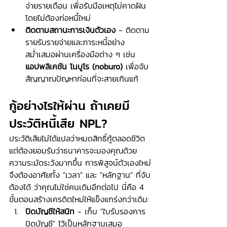
จ่ายรายเดือน เพื่อรับมือเหตุไม่คาดฝัน
โดยไม่ต้องก่อหนี้ใหม่
ติดตามสถานะการเงินตัวเอง
 - ติดตาม
รายรับรายจ่ายและภาระหนี้อย่าง
สม่ำเสมอผ่านเครื่องมือต่าง ๆ เช่น 
แอปพลิเคชัน โนบูโร (noburo)
 เพื่อจับ
สัญญาณปัญหาก่อนที่จะสายเกินแก้
กู้อย่างไรให้ผ่าน ถ้าเคยมี
ประวัติหนี้เสีย NPL?
ประวัติเสียไม่ได้แปลว่าหมดสิทธิ์กู้ตลอดชีวิต 
แต่ต้องยอมรับว่าธนาคารจะมองคุณด้วย
ความระมัดระวังมากขึ้น การพิสูจน์ตัวเองใหม่
จึงต้องอาศัยทั้ง "เวลา" และ "หลักฐาน" ที่จับ
ต้องได้ ว่าคุณไม่ใช่คนเดิมอีกต่อไป นี่คือ 4 
ขั้นตอนสร้างเครดิตใหม่ให้แข็งแกร่งกว่าเดิม:
ปิดบัญชีให้สนิท
 - เก็บ "ใบรับรองการ
ปิดบัญชี" ไว้เป็นหลักฐานเสมอ