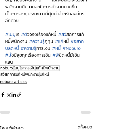
พนักงานมีความสุขในการทำงานมากขึ้น 
เป็นการลงทุนระยะยาวที่คุ้มค่าสำหรับองค์กร
อีกด้วย
#โนบ
ูโร 
#ต
ัวจริงเรื่องแก้หนี้ 
#สว
ัสดิการแก้
หนี้พนักงาน 
#ความร
ู้คู่ทุน 
#แก
้หนี้ 
#อยาก
ปลดหน
ี้ 
#ความร
ู้การเงิน 
#หน
ี้ 
#Noburo
#ม
ั่งมีสุขทุกเรื่องการเงิน 
#พ
ิชิตหนี้มีเงิน
แสน
noburo
โนบูโร
การเงิน
แก้หนี้พนักงาน
สวัสดิการแก้หนี้พนักงาน
้แก้หนี้
noburo articles
โพสต์ล่าสุด
ดูทั้งหมด