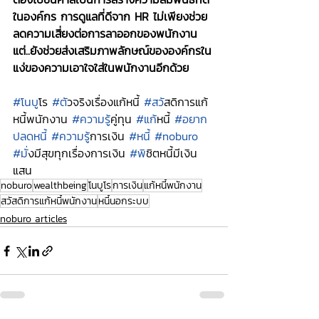
ในองค์กร การดูแลที่ดีจาก HR ไม่เพียงช่วย
ลดความเสี่ยงต่อการลาออกของพนักงาน 
แต่..ยังช่วยส่งเสริมภาพลักษณ์ขององค์กรใน
แง่ของความเอาใจใส่ในพนักงานอีกด้วย
#โนบ
ูโร 
#ต
ัวจริงเรื่องแก้หนี้ 
#สว
ัสดิการแก้
หนี้พนักงาน 
#ความร
ู้คู่ทุน 
#แก
้หนี้ 
#อยาก
ปลดหน
ี้ 
#ความร
ู้การเงิน 
#หน
ี้ 
#noburo
#ม
ั่งมีสุขทุกเรื่องการเงิน 
#พ
ิชิตหนี้มีเงิน
แสน
noburo
wealthbeing
โนบูโร
การเงิน
แก้หนี้พนักงาน
สวัสดิการแก้หนี้พนักงาน
หนี้นอกระบบ
noburo articles