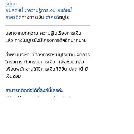
รู้คู่ทุน
#ปลดหนี้
#ความรู้การเงิน
#แก้หนี้
#เครด
ิตทางการเงิน 
#เครด
ิตบูโร 
นอกจากบทความ ความรู้ในเรื่องการเงิน
แล้ว ทางโนบูโรยังมีโครงการดีๆอีกมากมาย
สำหรับบริษัท ที่ต้องการให้โนบูโรเข้าไปจัดการ
โครงการ กิจกรรมการเงิน  เพื่อช่วยเหลือ
เพื่อนพนักงานให้มีการเงินที่ดีขึ้น ปลดหนี้ มี
เงินออม 
สามารถติดต่อได้ที่ลิงก์นี้เลยค่ะ
https://www.noburo.co/contactus
noburo
โนบูโร
รักษาเครดิต
เครดิต
credit
noburo articles