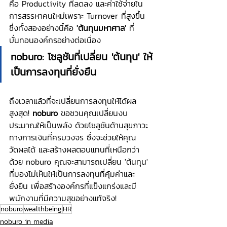
คือ Productivity ที่ลดลง และค่าใช้จ่ายใน
การสรรหาคนใหม่เพราะ Turnover ที่สูงขึ้น 
ซึ่งทั้งสองอย่างนี้คือ 
'ต้นทุนมหาศาล'
 ที่
บั่นทอนองค์กรอย่างต่อเนื่อง
noburo: โซลูชันที่เปลี่ยน 'ต้นทุน' ให้
เป็นการลงทุนที่ยั่งยืน
ถึงเวลาแล้วที่จะเปลี่ยนการลงทุนให้ได้ผล
สูงสุด! 
noburo
 ขอชวนคุณเปลี่ยนงบ
ประมาณให้เป็นพลัง ด้วยโซลูชันด้านสุขภาวะ
ทางการเงินที่ครบวงจร ซึ่งจะช่วยให้คุณ 
วัดผลได้ และสร้างผลตอบแทนที่เหนือกว่า
ด้วย noburo คุณจะสามารถเปลี่ยน 'ต้นทุน' 
ที่มองไม่เห็นให้เป็นการลงทุนที่คุ้มค่าและ
ยั่งยืน เพื่อสร้างองค์กรที่แข็งแกร่งและมี
พนักงานที่มีความสุขอย่างแท้จริง!
noburo
wealthbeing
HR
noburo in media